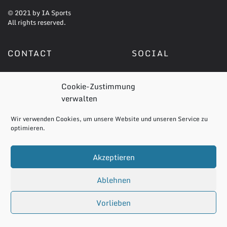
© 2021 by IA Sports
All rights reserved.
CONTACT
SOCIAL
IA Sports
Facebook
Cookie-Zustimmung
Postfach 2423
verwalten
66724 Saarlouis
LEGAL
Wir verwenden Cookies, um unsere Website und unseren Service zu
Phone: +49 6831 96 55 55
optimieren.
Impressum
Fax: +49 6831 95 55 67
Datenschutzerklärung
Mail: contact@ia-sports.de
Akzeptieren
Cookie-Richtlinie (EU)
Ablehnen
Vorlieben