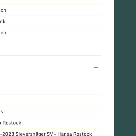
sch
ock
sch
ts
 Rostock
-2023 Sievershäger SV – Hansa Rostock