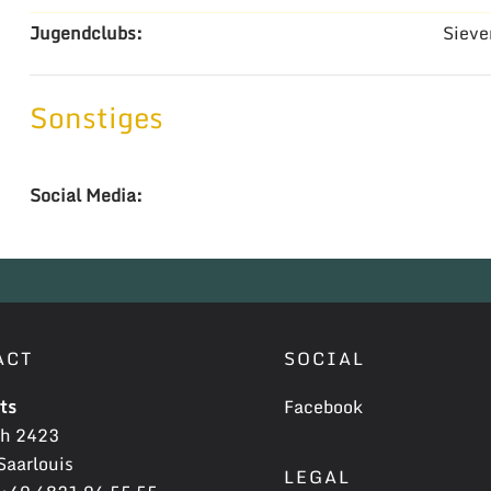
Jugendclubs:
Sieve
Sonstiges
Social Media:
ACT
SOCIAL
ts
Facebook
ch 2423
aarlouis
LEGAL