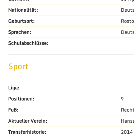
Nationalität:
Deut
Geburtsort:
Rost
Sprachen:
Deut
Schulabschlüsse:
Sport
Liga:
Positionen:
9
Fuß:
Rech
Aktueller Verein:
Hansa
Transferhistorie:
2014 